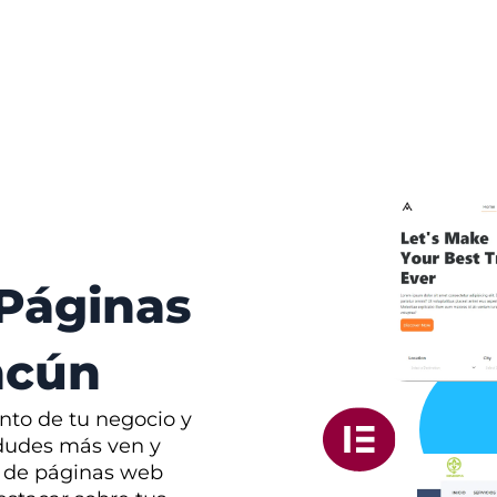
 Páginas
ncún
nto de tu negocio y
 dudes más ven y
o de páginas web