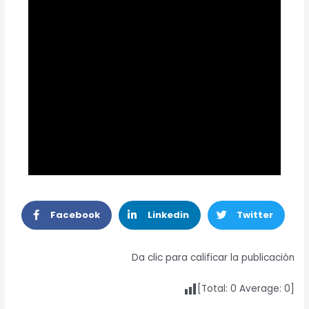
Facebook
Linkedin
Twitter
Da clic para calificar la publicación
[Total:
0
Average:
0
]