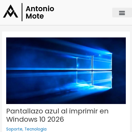
Ir
al
contenido
Navegación
de
entradas
Pantallazo azul al imprimir en
Windows 10 2026
Soporte
,
Tecnologia