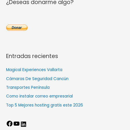
¿Deseas donarme algo?
b
o
o
k
.
c
o
Entradas recientes
m
Magical Experiences Vallarta
Cámaras De Seguridad Cancún
Transportes Península
Como instalar correo empresarial
Top 5 Mejores hosting gratis este 2026