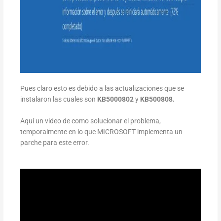
Pues claro esto es debido a las actualizaciones que se
instalaron las cuales son
KB5000802
y
KB500808.
Aquí un video de como solucionar el problema,
temporalmente en lo que MICROSOFT implementa un
parche para este error.