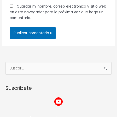
Guardar mi nombre, correo electrónico y sitio web
en este navegador para la próxima vez que haga un
comentario.
w
Y
L
B
w
o
i
u
w
u
n
s
.
T
k
Suscribete
c
f
u
e
a
a
b
d
r
c
e
I
:
e
n